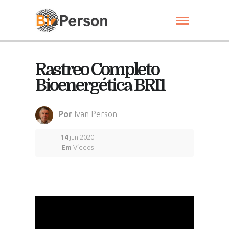
Rastreo Completo
Bioenergética BRI1
Por
Ivan Person
14
jun 2020
Em
Vídeos