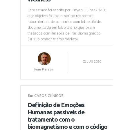
Este estudo foi escrito por Bryan L. Frank, MD,
cujo objetivo foi examinar as respostas
laboratoriais de pacientes com febre tifoide
documentada em laboratório que foram
tratados com Terapia de Par Biomagnético
(BPT; biomagnetismo médico).
02 JUN 2020
Ivan Person
Em
CASOS CLÍNICOS
Definição de Emoções
Humanas passíveis de
tratamento com o
biomagnetismo e com o código